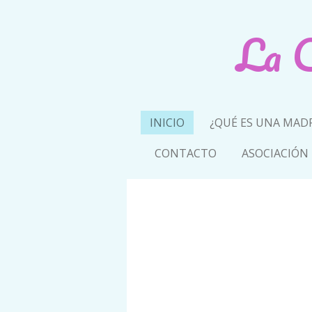
Ir
La C
al
contenido
principal
INICIO
¿QUÉ ES UNA MADR
CONTACTO
ASOCIACIÓN